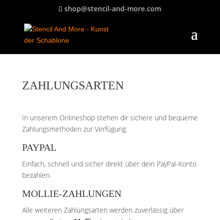
shop@stencil-and-more.com
ZAHLUNGSARTEN
In unserem Onlineshop stehen dir sichere und bequeme
Zahlungsmethoden zur Verfügung:
PAYPAL
Einfach, schnell und sicher direkt über dein PayPal-Konto
bezahlen.
MOLLIE-ZAHLUNGEN
Alle weiteren Zahlungsarten werden zuverlässig über