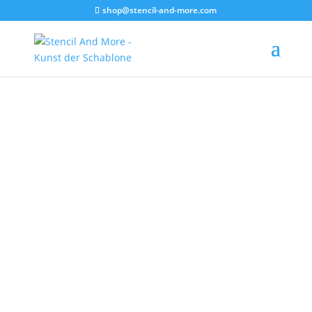
shop@stencil-and-more.com
MalerSchablonen
Malerschablonen ermöglichen eine einfache und
saubere Übertragung von Motiven, Logos und
Schriftzügen auf Wände, Fassaden und viele
weitere Oberflächen. Mit unseren selbstklebenden
Schablonen gelingt die Gestaltung schnell, präzise
und ohne aufwendige Nachbearbeitung.