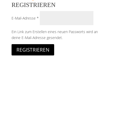
REGISTRIEREN
Erforderlich
E-Mail-Adresse
*
Ein Link zum Erstellen eines neuen Passworts wird an
deine E-Mail-Adresse gesendet.
REGISTRIEREN
Stencil-and-More bietet individuelle
Sprühschablonen nach Maß – für Logos, Texte,