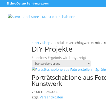
shop@stencil-and-more.com
Start
/
Shop
/ Produkte verschlagwortet mit „DI
DIY Projekte
Einzelnes Ergebnis wird angezeigt
Porträtschablone aus Fot
Kunstwerk
75,00
€
–
85,00
€
zzgl.
Versandkosten