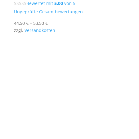
Bewertet mit
5.00
von 5
Ungeprüfte Gesamtbewertungen
44,50
€
–
53,50
€
zzgl.
Versandkosten
Stencil-and-More bietet individuelle
Sprühschablonen nach Maß – für Logos, Texte,
Porträts und kreative Motive.
Unsere präzise gefertigten Mylar-Schablonen
sind wiederverwendbar, vielseitig einsetzbar und
ideal für Wand, Holz, Textil oder Papier.