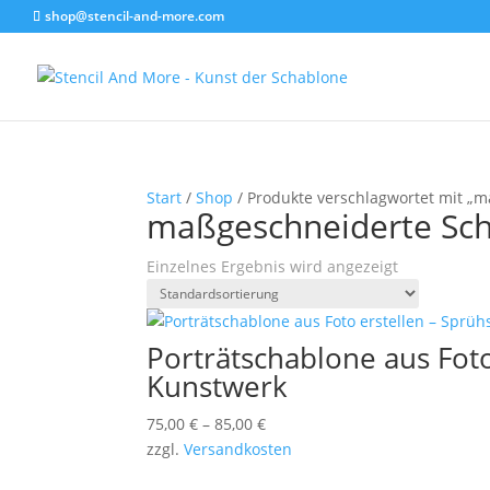
shop@stencil-and-more.com
Start
/
Shop
/ Produkte verschlagwortet mit „
maßgeschneiderte Sc
Einzelnes Ergebnis wird angezeigt
Porträtschablone aus Fot
Kunstwerk
75,00
€
–
85,00
€
zzgl.
Versandkosten