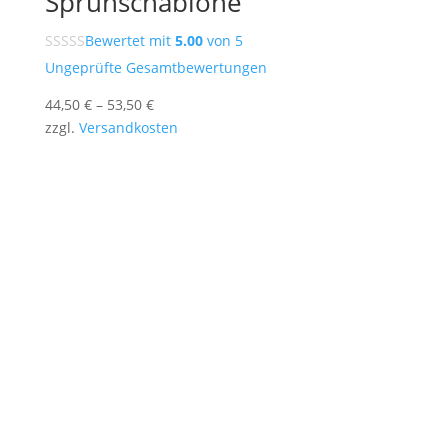
Sprühschablone
Bewertet mit
5.00
von 5
Ungeprüfte Gesamtbewertungen
44,50
€
–
53,50
€
zzgl.
Versandkosten
Stencil-and-More bietet individuelle
Sprühschablonen nach Maß – für Logos, Texte,
Porträts und kreative Motive.
Unsere präzise gefertigten Mylar-Schablonen
sind wiederverwendbar, vielseitig einsetzbar und
ideal für Wand, Holz, Textil oder Papier.
Erstelle online deine eigene Schablone und setze