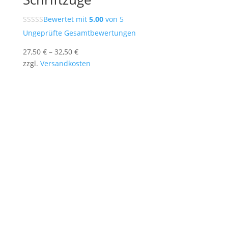
Bewertet mit
5.00
von 5
Ungeprüfte Gesamtbewertungen
27,50
€
–
32,50
€
zzgl.
Versandkosten
Stencil-and-More bietet individuelle
Sprühschablonen nach Maß – für Logos, Texte,
Porträts und kreative Motive.
Unsere präzise gefertigten Mylar-Schablonen
sind wiederverwendbar, vielseitig einsetzbar und
ideal für Wand, Holz, Textil oder Papier.
Erstelle online deine eigene Schablone und setze