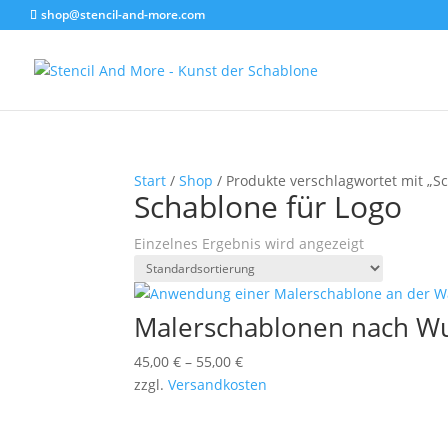
shop@stencil-and-more.com
Start
/
Shop
/ Produkte verschlagwortet mit „S
Schablone für Logo
Einzelnes Ergebnis wird angezeigt
Malerschablonen nach Wu
45,00
€
–
55,00
€
zzgl.
Versandkosten