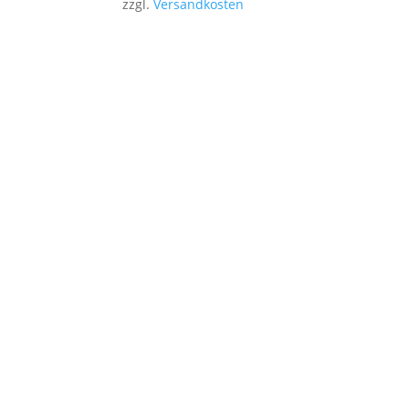
zzgl.
Versandkosten
Stencil-and-More bietet i
Unsere präzise gefertigten Mylar-Sch
Erstelle
Reibungsloser Versand
Sendungen werden immer pünktlich und mit
Tracking verschickt.