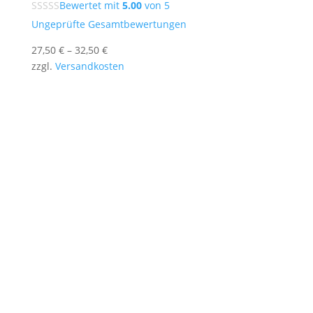
Bewertet mit
5.00
von 5
Ungeprüfte Gesamtbewertungen
27,50
€
–
32,50
€
zzgl.
Versandkosten
Stencil-and-More bietet individuelle
Sprühschablonen nach Maß – für Logos, Texte,
Porträts und kreative Motive.
Unsere präzise gefertigten Mylar-Schablonen
sind wiederverwendbar, vielseitig einsetzbar und
ideal für Wand, Holz, Textil oder Papier.
Erstelle online deine eigene Schablone und setze
deine Ideen professionell um.