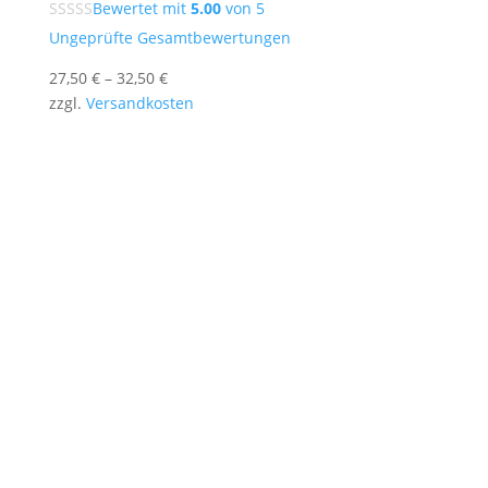
Bewertet mit
5.00
von 5
Ungeprüfte Gesamtbewertungen
27,50
€
–
32,50
€
zzgl.
Versandkosten
Stencil-and-More bietet individuelle
Sprühschablonen nach Maß – für Logos, Texte,
Porträts und kreative Motive.
Unsere präzise gefertigten Mylar-Schablonen
sind wiederverwendbar, vielseitig einsetzbar und
ideal für Wand, Holz, Textil oder Papier.