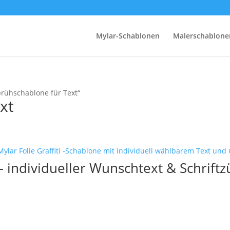
Mylar-Schablonen
Malerschablone
prühschablone für Text“
xt
 individueller Wunschtext & Schriftz