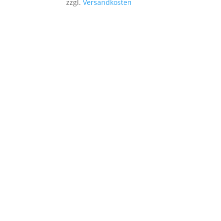
zzgl.
Versandkosten
Stencil-and-More bietet i
Unsere präzise gefertigten Mylar-Sch
Erstelle
Reibungsloser Versand
Sendungen werden immer pünktlich und mit
Tracking verschickt.