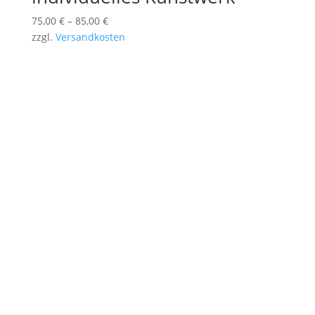
75,00
€
–
85,00
€
zzgl.
Versandkosten
Stencil-and-More bietet individuelle
Sprühschablonen nach Maß – für Logos, Texte,
Porträts und kreative Motive.
Unsere präzise gefertigten Mylar-Schablonen
sind wiederverwendbar, vielseitig einsetzbar und
ideal für Wand, Holz, Textil oder Papier.
Erstelle online deine eigene Schablone und setze
deine Ideen professionell um.