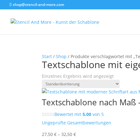
shop@stencil-and-more.com
Start
/
Shop
/ Produkte verschlagwortet mit „T
Textschablone mit ei
Einzelnes Ergebnis wird angezeigt
Textschablone nach Maß –
Bewertet mit
5.00
von 5
Ungeprüfte Gesamtbewertungen
27,50
€
–
32,50
€