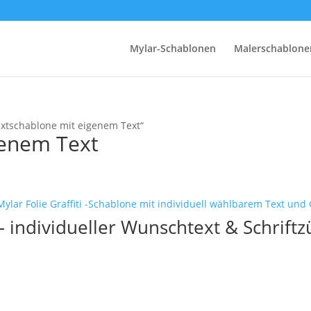
Mylar-Schablonen
Malerschablone
extschablone mit eigenem Text“
genem Text
 individueller Wunschtext & Schriftz