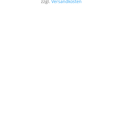
zzgl.
Versandkosten
Stencil-and-More bietet i
Unsere präzise gefertigten Mylar-Sch
Erstelle
Reibungsloser Versand
Sendungen werden immer pünktlich und mit
Tracking verschickt.