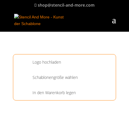
shop@stencil-and-more.com
Logo hochladen
Schablonengröße wählen
In den Warenkorb legen