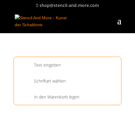
shop@stencil-and-more.com
Text eingeben
Schriftart wählen
In den Warenkorb legen