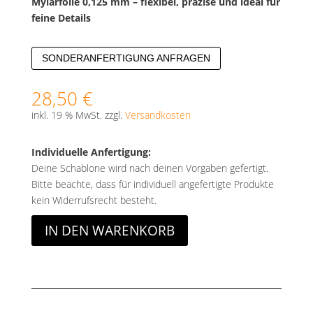
Mylarfolie 0,125 mm – flexibel, präzise und ideal für
feine Details
SONDERANFERTIGUNG ANFRAGEN
28,50
€
inkl. 19 % MwSt.
zzgl.
Versandkosten
Individuelle Anfertigung:
Deine Schablone wird nach deinen Vorgaben gefertigt.
Bitte beachte, dass für individuell angefertigte Produkte
kein Widerrufsrecht besteht.
IN DEN WARENKORB