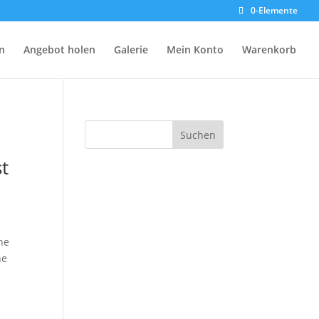
0-Elemente
n
Angebot holen
Galerie
Mein Konto
Warenkorb
Suchen
t
ne
ne